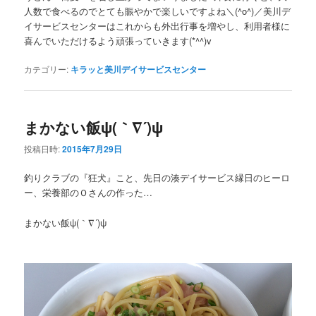
人数で食べるのでとても賑やかで楽しいですよね＼(^o^)／美川デ
イサービスセンターはこれからも外出行事を増やし、利用者様に
喜んでいただけるよう頑張っていきます(*^^)v
カテゴリー:
キラッと美川デイサービスセンター
まかない飯ψ(｀∇´)ψ
投稿日時:
2015年7月29日
釣りクラブの『狂犬』こと、先日の湊デイサービス縁日のヒーロ
ー、栄養部のＯさんの作った…
まかない飯ψ(｀∇´)ψ