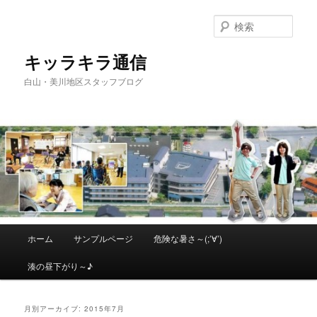
メ
サ
イ
ブ
検
ン
コ
索
コ
ン
キッラキラ通信
ン
テ
白山・美川地区スタッフブログ
テ
ン
ン
ツ
ツ
へ
へ
移
移
動
動
メ
ホーム
サンプルページ
危険な暑さ～(;’∀’)
イ
ン
湊の昼下がり～♪
メ
ニ
ュ
月別アーカイブ:
2015年7月