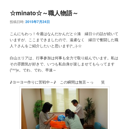
☆minato☆～職人物語～
投稿日時:
2015年7月24日
こんにちわっ！今週はなんだかんだと☆湊 縁日☆の話が続いて
いますが、ここまできましたので、遠慮なく 縁日で奮闘した職
人？さんをご紹介したいと思います(^_-)-☆
白山エリアは、行事参加は何事も全力で取り組んでいます。私は
その雰囲気が好きで、いつも私自身が楽しませてもらってます
(*^^)v。でわ、でわ、早速～
♪ヨーヨー作りに苦戦中～♪ この瞬間は無言～っ 笑