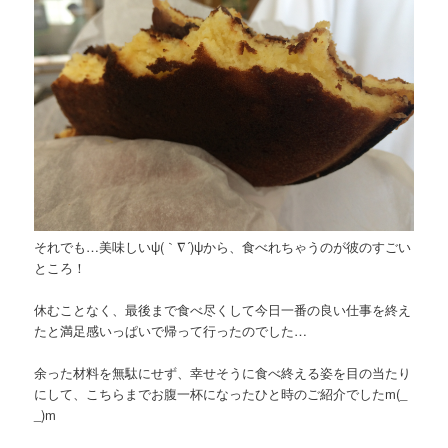
それでも…美味しいψ(｀∇´)ψから、食べれちゃうのが彼のすごい
ところ！
休むことなく、最後まで食べ尽くして今日一番の良い仕事を終え
たと満足感いっぱいで帰って行ったのでした…
余った材料を無駄にせず、幸せそうに食べ終える姿を目の当たり
にして、こちらまでお腹一杯になったひと時のご紹介でしたm(_
_)m