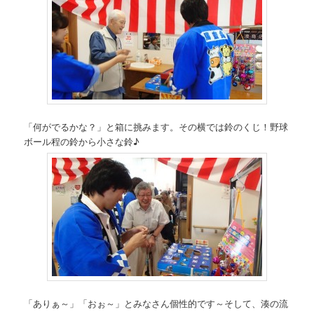
「何がでるかな？」と箱に挑みます。その横では鈴のくじ！野球
ボール程の鈴から小さな鈴♪
「ありぁ～」「おぉ～」とみなさん個性的です～そして、湊の流