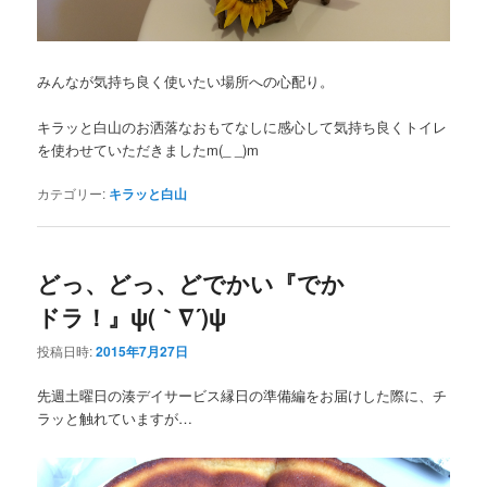
みんなが気持ち良く使いたい場所への心配り。
キラッと白山のお洒落なおもてなしに感心して気持ち良くトイレ
を使わせていただきましたm(_ _)m
カテゴリー:
キラッと白山
どっ、どっ、どでかい『でか
ドラ！』ψ(｀∇´)ψ
投稿日時:
2015年7月27日
先週土曜日の湊デイサービス縁日の準備編をお届けした際に、チ
ラッと触れていますが…