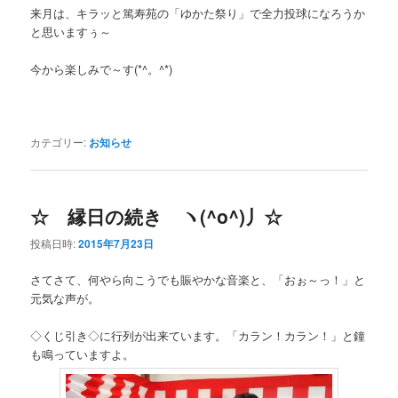
来月は、キラッと篤寿苑の「ゆかた祭り」で全力投球になろうか
と思いますぅ～
今から楽しみで～す(*^。^*)
カテゴリー:
お知らせ
☆ 縁日の続き ヽ(^o^)丿☆
投稿日時:
2015年7月23日
さてさて、何やら向こうでも賑やかな音楽と、「おぉ～っ！」と
元気な声が。
◇くじ引き◇に行列が出来ています。「カラン！カラン！」と鐘
も鳴っていますよ。