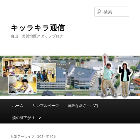
メ
サ
イ
ブ
検
ン
コ
索
コ
ン
キッラキラ通信
ン
テ
白山・美川地区スタッフブログ
テ
ン
ン
ツ
ツ
へ
へ
移
移
動
動
メ
ホーム
サンプルページ
危険な暑さ～(;’∀’)
イ
ン
湊の昼下がり～♪
メ
ニ
ュ
月別アーカイブ:
2024年10月