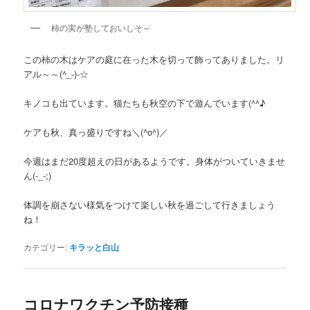
柿の実が塾しておいしそ～
この柿の木はケアの庭に在った木を切って飾ってありました。リ
アル～～(^_-)-☆
キノコも出ています。猫たちも秋空の下で遊んでいます(^^♪
ケアも秋、真っ盛りですね＼(^o^)／
今週はまだ20度超えの日があるようです。身体がついていきませ
ん(-_-;)
体調を崩さない様気をつけて楽しい秋を過ごして行きましょう
ね！
カテゴリー:
キラッと白山
コロナワクチン予防接種