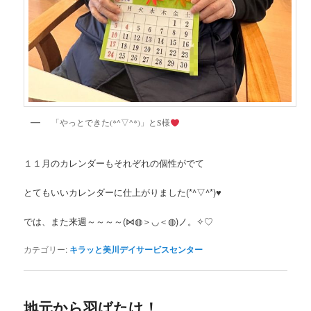
「やっとできた(*^▽^*)」とS様
１１月のカレンダーもそれぞれの個性がでて
とてもいいカレンダーに仕上がりました(*^▽^*)♥
では、また来週～～～～(⋈◍＞◡＜◍)ノ。✧♡
カテゴリー:
キラッと美川デイサービスセンター
地元から羽ばたけ！