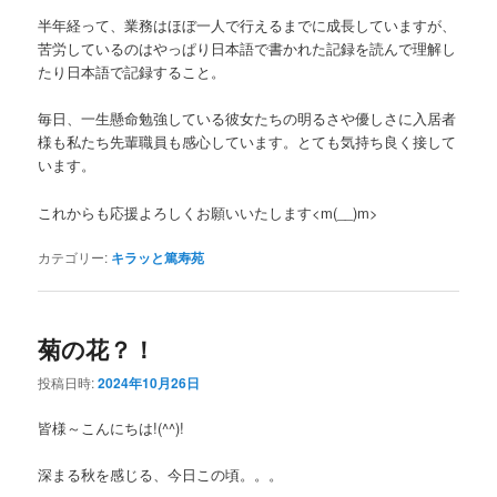
半年経って、業務はほぼ一人で行えるまでに成長していますが、
苦労しているのはやっぱり日本語で書かれた記録を読んで理解し
たり日本語で記録すること。
毎日、一生懸命勉強している彼女たちの明るさや優しさに入居者
様も私たち先輩職員も感心しています。とても気持ち良く接して
います。
これからも応援よろしくお願いいたします<m(__)m>
カテゴリー:
キラッと篤寿苑
菊の花？！
投稿日時:
2024年10月26日
皆様～こんにちは!(^^)!
深まる秋を感じる、今日この頃。。。