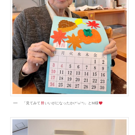
「見てみて
いいがになったか(*’ω’*)」とM様