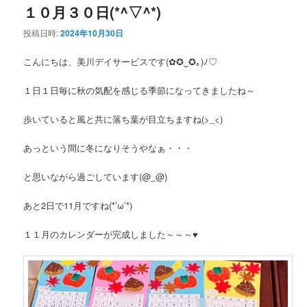
１０月３０日(*^▽^*)
投稿日時:
2024年10月30日
こんにちは、美川デイサービスです(✿✪‿✪｡)ﾉ♡
１日１日毎に秋の気配を感じる季節になってきましたね～
歩いていると風と共に落ち葉が目立ちますね(>_<)
あっという間に冬になりそうやなぁ・・・
と思いながら過ごしています(@_@)
あと2日で11月ですね(*’ω’*)
１１月のカレンダーが完成しました～～～♥