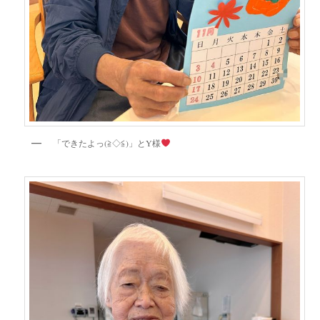
「できたよっ(≧◇≦)」とY様