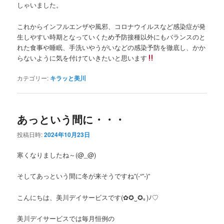
しゃいました。
これからインフルエンザや風邪、コロナウイルスなど感染症が発
生しやすい時期となっていくため予防接種以外にもバランスのと
れた食事や睡眠、手洗いやうがいなどの感染予防を徹底し、かか
らないように気を付けていきたいと思います
カテゴリー:
キラッと美川
あっという間に・・・
投稿日時:
2024年10月23日
寒くなりましたね～(@_@)
そしてあっという間に冬が来そうですね”(-“”-)”
こんにちは、美川デイサービスです(✿✪‿✪｡)ﾉ♡
美川デイサービスでは毎月恒例の