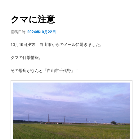
ー
稿
ナ
ビ
クマに注意
ゲ
ー
投稿日時:
2024年10月22日
シ
ョ
10月19日夕方 白山市からのメールに驚きました。
ン
クマの目撃情報。
その場所がなんと「白山市千代野」！