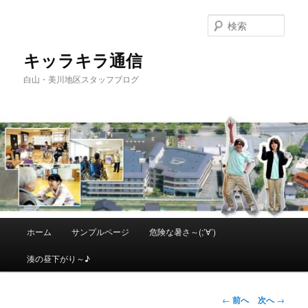
メ
イ
検
ン
索
コ
キッラキラ通信
ン
白山・美川地区スタッフブログ
テ
ン
ツ
へ
移
動
メ
ホーム
サンプルページ
危険な暑さ～(;’∀’)
イ
ン
湊の昼下がり～♪
メ
ニ
ュ
投
←
前へ
次へ
→