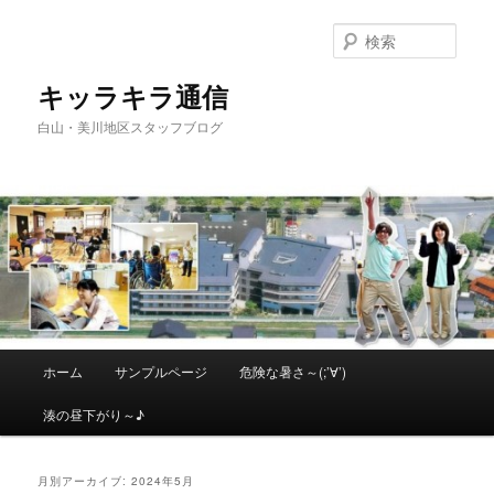
メ
サ
イ
ブ
検
ン
コ
索
コ
ン
キッラキラ通信
ン
テ
白山・美川地区スタッフブログ
テ
ン
ン
ツ
ツ
へ
へ
移
移
動
動
メ
ホーム
サンプルページ
危険な暑さ～(;’∀’)
イ
ン
湊の昼下がり～♪
メ
ニ
ュ
月別アーカイブ:
2024年5月