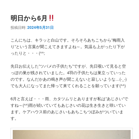
ー
明日から6月
投稿日時:
2024年5月31日
こんにちは、キラッと白山です。そろそろあちこちから”梅雨入
り”という言葉が聞こえてきますよね～。気温も上がったり下が
ったりと・・・(^^;
先日お伝えした”ツバメの子供たち”ですが、先日覗いて見ると空
っぽの巣が残されていました。4羽の子供たちは巣立っていった
のです。なんだかあの鳴き声が聞こえないと寂しいような…(-_-)
でも大人になってまた帰って来てくれることを願っています(^^)
6月と言えば・・・雨、カタツムリとありますが私は”あじさい”で
すね～(^^)雨が続いていてもあじさいの花は生き生きと咲いてい
ます。ケアハウス前のあじさいもあちこちつぼみがついていま
す。