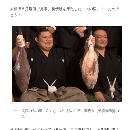
大相撲５月場所で見事、初優勝を果たした「大の里」！ おめで
とう！
笑顔の大の里（左）と、いい顔の二所ノ関親方（元横綱稀勢の
里）
その熱い戦いが行われている一方、ここ湊町でも、ある利用者さ