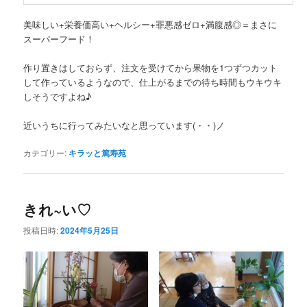
美味しい+栄養価高い+ヘルシー+罪悪感ゼロ+満腹感◎＝まさに
スーパーフード！
作り置きはしておらず、注文を受けてから果物を1つずつカット
して作っているようなので、仕上がるまでの待ち時間もウキウキ
しそうですよね♪
近いうちに行ってみたいなと思っています(・・)ノ
カテゴリー:
キラッと篤寿苑
きれ~い♡
投稿日時:
2024年5月25日