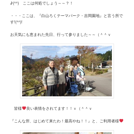
♪(^^) ここは何処でしょう～～？！
・・・ここは、『白山ろくテーマパーク・吉岡園地』と言う所で
す!(^^)!
お天気にも恵まれた先日、行って参りました～～（＾＾ｖ
皆様
良い表情をされてます！！ｖ（＾＾ｖ
『こんな所、はじめて来たわ！最高やね！！』と、ご利用者様