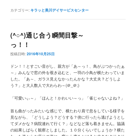
カテゴリー:
キラッと美川デイサービスセンター
(^○^)通じ合う瞬間目撃～
っ！！
投稿日時:
2016年10月25日
ドン！！とすごい音がし、親方が「あ～っ！、鳥がぶつかったぁ
～」みんなで窓の外を覗き込むと、一羽の小鳥が横たわっていま
した。「あ～、ガラス見えなかったんかな？大丈夫？どうしよ
う？」と大人数人で大わらわ～(＠_＠;)
「可愛いぃ～」「ほんと！かわいい～っ」「雀じゃないよね？」
首も曲がったみたいな感じで、横たわり肩で息をしている様子を
見ながら、「どうしよう？どうする？傍に行ったら逃げようとし
てダメかな？病院連れて行く？」などなど落ち着きません。協議
の結果しばらく観察としました。１０分くらいでしょうか？横た