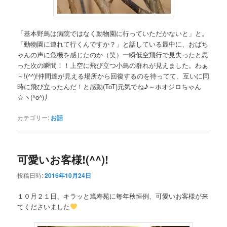
「基本野鳥は病院ではなく動物園に行っていただかないと」と。
「動物園に連れて行くんですか？」と話している最中に、おばち
ゃんの声に危機を感じたのか（笑）一瞬低空飛行で見失ったと思
った次の瞬間！！上空に飛び立つ小鳥の群れが見えました。わぁ
～!(^^)!仲間達が見える場所から回復するのを待ってて、互いに同
時に飛び立ったんだ！と感動(ToT)元気でね♪～ホオジロちゃん
☆ヽ(^o^)丿
カテゴリー:
お話
可愛いお客様!(^^)!
投稿日時:
2016年10月24日
１０月２１日、キラッと篤寿苑に毎年秋恒例、可愛いお客様が来
てくださいました