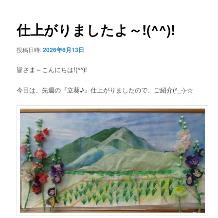
ー
稿
ナ
ビ
仕上がりましたよ～!(^^)!
ゲ
ー
投稿日時:
2026年6月13日
シ
ョ
皆さま～こんにちは!(^^)!
ン
今日は、先週の『立葵♪』仕上がりましたので、ご紹介(^_-)-☆