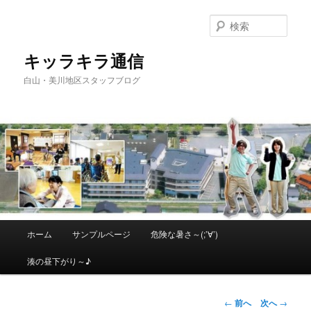
メ
イ
検
ン
索
コ
キッラキラ通信
ン
白山・美川地区スタッフブログ
テ
ン
ツ
へ
移
動
メ
ホーム
サンプルページ
危険な暑さ～(;’∀’)
イ
ン
湊の昼下がり～♪
メ
ニ
ュ
投
←
前へ
次へ
→