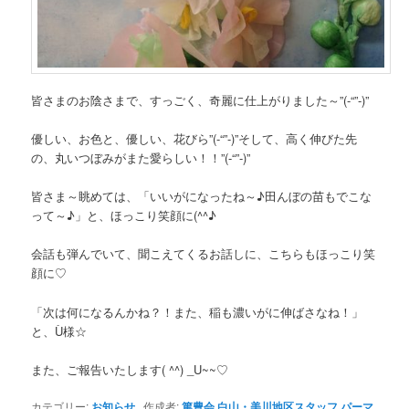
皆さまのお陰さまで、すっごく、奇麗に仕上がりました～”(-“”-)”
優しい、お色と、優しい、花びら”(-“”-)”そして、高く伸びた先
の、丸いつぼみがまた愛らしい！！”(-“”-)”
皆さま～眺めては、「いいがになったね～♪田んぼの苗もでこな
って～♪」と、ほっこり笑顔に(^^♪
会話も弾んでいて、聞こえてくるお話しに、こちらもほっこり笑
顔に♡
「次は何になるんかね？！また、稲も濃いがに伸ばさなね！」
と、Ù様☆
また、ご報告いたします( ^^) _U~~♡
カテゴリー:
お知らせ
作成者:
篤豊会 白山・美川地区スタッフ
パーマ