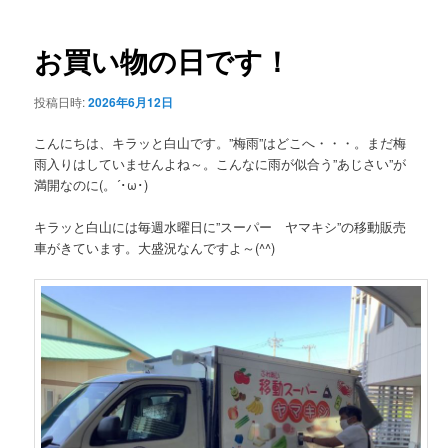
ー
稿
ナ
ビ
お買い物の日です！
ゲ
ー
投稿日時:
2026年6月12日
シ
ョ
こんにちは、キラッと白山です。”梅雨”はどこへ・・・。まだ梅
ン
雨入りはしていませんよね～。こんなに雨が似合う”あじさい”が
満開なのに(。´･ω･)
キラッと白山には毎週水曜日に”スーパー ヤマキシ”の移動販売
車がきています。大盛況なんですよ～(^^)