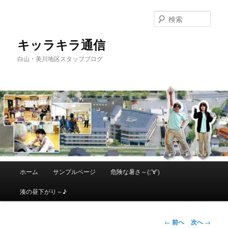
メ
イ
検
ン
索
コ
キッラキラ通信
ン
白山・美川地区スタッフブログ
テ
ン
ツ
へ
移
動
メ
ホーム
サンプルページ
危険な暑さ～(;’∀’)
イ
ン
湊の昼下がり～♪
メ
ニ
ュ
投
←
前へ
次へ
→