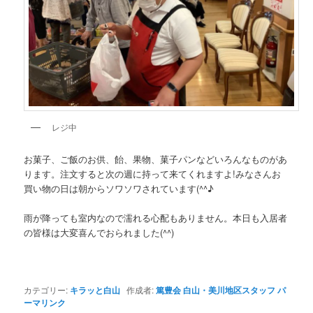
レジ中
お菓子、ご飯のお供、飴、果物、菓子パンなどいろんなものがあ
ります。注文すると次の週に持って来てくれますよ!みなさんお
買い物の日は朝からソワソワされています(^^♪
雨が降っても室内なので濡れる心配もありません。本日も入居者
の皆様は大変喜んでおられました(^^)
カテゴリー:
キラッと白山
作成者:
篤豊会 白山・美川地区スタッフ
パ
ーマリンク