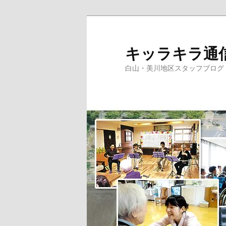
メ
イ
ン
キッラキラ通
コ
白山・美川地区スタッフブログ
ン
テ
ン
ツ
へ
移
動