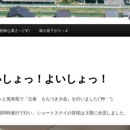
危険な暑さ～(;’∀’)
湊の昼下がり～♪
いしょっ！よいしょっ！
ッと篤寿苑で『立春 もちつき大会』を行いました(´艸｀*)
階同時進行で行い、ショートステイの皆様は３階に合流しました。