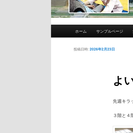
メ
ホーム
サンプルページ
イ
ン
メ
投稿日時:
2026年2月23日
ニ
ュ
ー
よ
先週キラ
３階と４