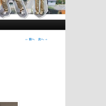
投
←
前へ
次へ
→
稿
ナ
ビ
ゲ
ー
シ
ョ
ン