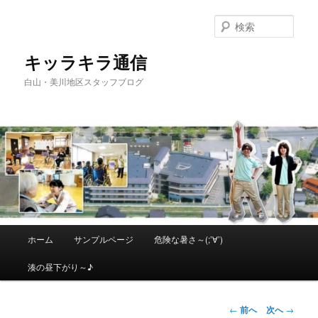
メ
イ
検
ン
索
コ
キッラキラ通信
ン
白山・美川地区スタッフブログ
テ
ン
ツ
へ
移
動
メ
ホーム
サンプルページ
危険な暑さ～(;’∀’)
イ
ン
湊の昼下がり～♪
メ
ニ
ュ
投
←
前へ
次へ
→