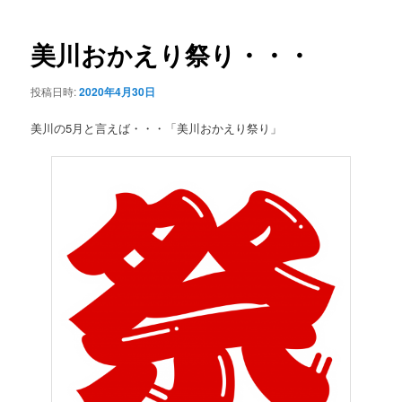
ー
稿
ナ
ビ
美川おかえり祭り・・・
ゲ
ー
投稿日時:
2020年4月30日
シ
ョ
美川の5月と言えば・・・「美川おかえり祭り」
ン