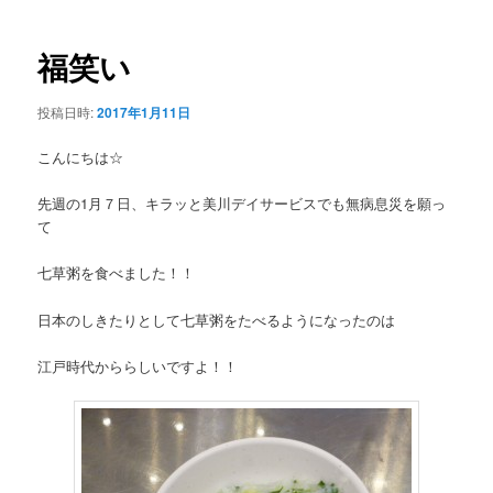
ー
稿
ナ
ビ
福笑い
ゲ
ー
投稿日時:
2017年1月11日
シ
ョ
こんにちは☆
ン
先週の1月７日、キラッと美川デイサービスでも無病息災を願っ
て
七草粥を食べました！！
日本のしきたりとして七草粥をたべるようになったのは
江戸時代かららしいですよ！！