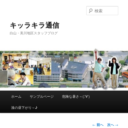
メ
イ
検
ン
索
コ
キッラキラ通信
ン
白山・美川地区スタッフブログ
テ
ン
ツ
へ
移
動
メ
ホーム
サンプルページ
危険な暑さ～(;’∀’)
イ
ン
湊の昼下がり～♪
メ
ニ
ュ
投
←
前へ
次へ
→