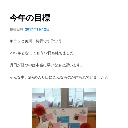
ー
稿
ナ
ビ
今年の目標
ゲ
ー
投稿日時:
2017年1月12日
シ
ョ
キラッと美川 特養です(*^_^*)
ン
2017年となってもう12日も経ちました…
月日が経つのは本当に早いなぁと思います。
そんな中、2階の入り口にこんなものが作られていました☆