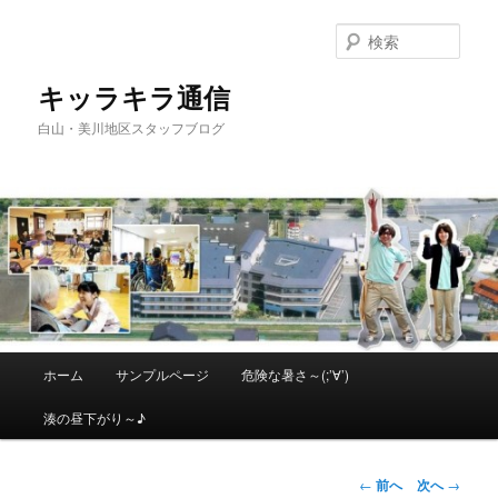
メ
イ
検
ン
索
コ
キッラキラ通信
ン
白山・美川地区スタッフブログ
テ
ン
ツ
へ
移
動
メ
ホーム
サンプルページ
危険な暑さ～(;’∀’)
イ
ン
湊の昼下がり～♪
メ
ニ
ュ
投
←
前へ
次へ
→