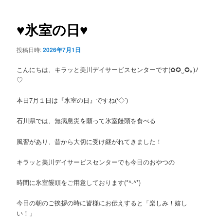
ー
稿
ナ
ビ
♥氷室の日♥
ゲ
ー
投稿日時:
2026年7月1日
シ
ョ
こんにちは、キラッと美川デイサービスセンターです(✿✪‿✪｡)ﾉ
ン
♡
本日7月１日は『氷室の日』ですね(‘◇’)ゞ
石川県では、無病息災を願って氷室饅頭を食べる
風習があり、昔から大切に受け継がれてきました！
キラッと美川デイサービスセンターでも今日のおやつの
時間に氷室饅頭をご用意しております(*^-^*)
今日の朝のご挨拶の時に皆様にお伝えすると「楽しみ！嬉し
い！」