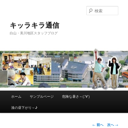
メ
イ
検
ン
索
コ
キッラキラ通信
ン
白山・美川地区スタッフブログ
テ
ン
ツ
へ
移
動
メ
ホーム
サンプルページ
危険な暑さ～(;’∀’)
イ
ン
湊の昼下がり～♪
メ
ニ
ュ
投
←
前へ
次へ
→