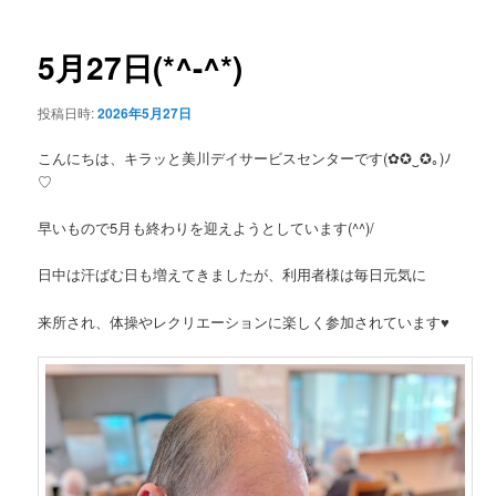
ー
稿
ナ
ビ
5月27日(*^-^*)
ゲ
ー
投稿日時:
2026年5月27日
シ
ョ
こんにちは、キラッと美川デイサービスセンターです(✿✪‿✪｡)ﾉ
ン
♡
早いもので5月も終わりを迎えようとしています(^^)/
日中は汗ばむ日も増えてきましたが、利用者様は毎日元気に
来所され、体操やレクリエーションに楽しく参加されています♥