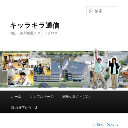
メ
イ
検
ン
索
コ
キッラキラ通信
ン
白山・美川地区スタッフブログ
テ
ン
ツ
へ
移
動
メ
ホーム
サンプルページ
危険な暑さ～(;’∀’)
イ
ン
湊の昼下がり～♪
メ
ニ
ュ
投
←
前へ
次へ
→