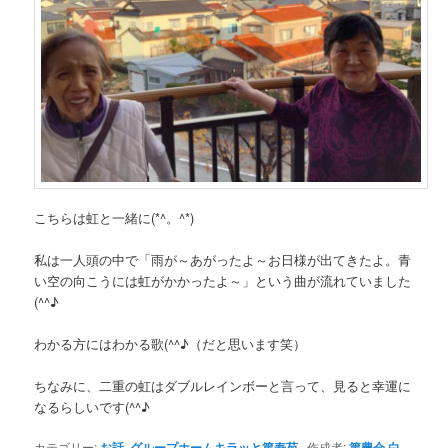
こちらは虹と一緒に(*^。^*)
私は一人頭の中で「雨が～あがったよ～お日様が出てきたよ。青
い空の向こうには虹がかかったよ～」という曲が流れていました
(^^♪
わかる方にはわかる歌(^^♪（だと思います笑）
ちなみに、二重の虹はダブルレインボーと言って、見ると幸運に
なるらしいです(^^♪
カテゴリー:
お話
,
グループホームキラッと篤寿苑
作成者:
篤豊会 白