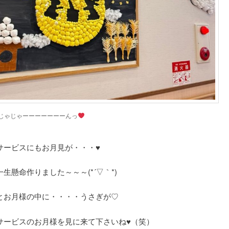
じゃじゃーーーーーーーんっ
サービスにもお月見が・・・♥
生懸命作りました～～～(*´▽｀*)
とお月様の中に・・・・うさぎが♡
サービスのお月様を見に来て下さいね♥（笑）