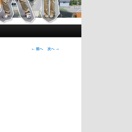
投
←
前へ
次へ
→
稿
ナ
ビ
ゲ
ー
シ
ョ
ン