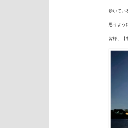
歩いてい
思うように
皆様、【中