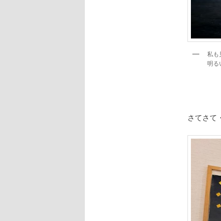
私も
明る
さてさて