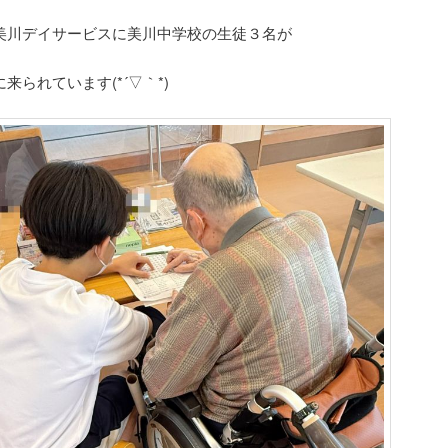
美川デイサービスに美川中学校の生徒３名が
来られています(*´▽｀*)