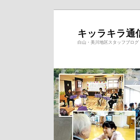
メ
イ
ン
キッラキラ通
コ
白山・美川地区スタッフブログ
ン
テ
ン
ツ
へ
移
動