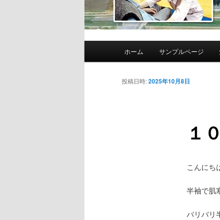
メ
ホーム
サンプルページ
イ
ン
メ
投稿日時:
2025年10月8日
ニ
ュ
ー
１０
こんにちは
半袖で肌寒
バリバリ