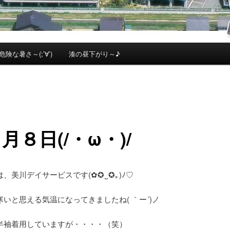
危険な暑さ～(;’∀’)
湊の昼下がり～♪
月８日(/・ω・)/
、美川デイサービスです(✿✪‿✪｡)ﾉ♡
いと思える気温になってきましたね( ｀ー´)ノ
半袖着用していますが・・・・（笑）