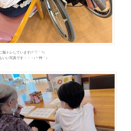
に脳トレしています(*´▽｀*)
もいい写真です・・・( *´艸｀)