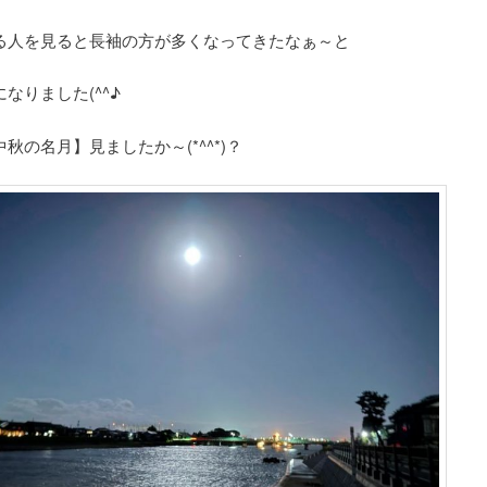
る人を見ると長袖の方が多くなってきたなぁ～と
なりました(^^♪
秋の名月】見ましたか～(*^^*)？