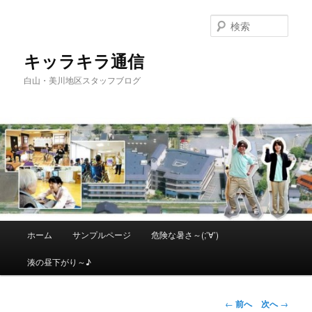
メ
イ
検
ン
索
コ
キッラキラ通信
ン
白山・美川地区スタッフブログ
テ
ン
ツ
へ
移
動
メ
ホーム
サンプルページ
危険な暑さ～(;’∀’)
イ
ン
湊の昼下がり～♪
メ
ニ
ュ
投
←
前へ
次へ
→