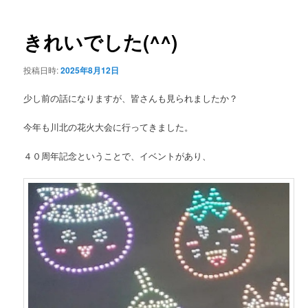
ー
稿
ナ
ビ
きれいでした(^^)
ゲ
ー
投稿日時:
2025年8月12日
シ
ョ
少し前の話になりますが、皆さんも見られましたか？
ン
今年も川北の花火大会に行ってきました。
４０周年記念ということで、イベントがあり、