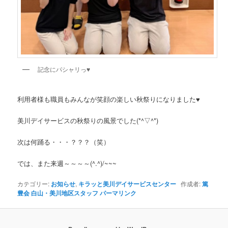
記念にパシャリっ♥
利用者様も職員もみんなが笑顔の楽しい秋祭りになりました♥
美川デイサービスの秋祭りの風景でした(*^▽^*)
次は何踊る・・・？？？（笑）
では、また来週～～～～(^.^)/~~~
カテゴリー:
お知らせ
,
キラッと美川デイサービスセンター
作成者:
篤
豊会 白山・美川地区スタッフ
パーマリンク