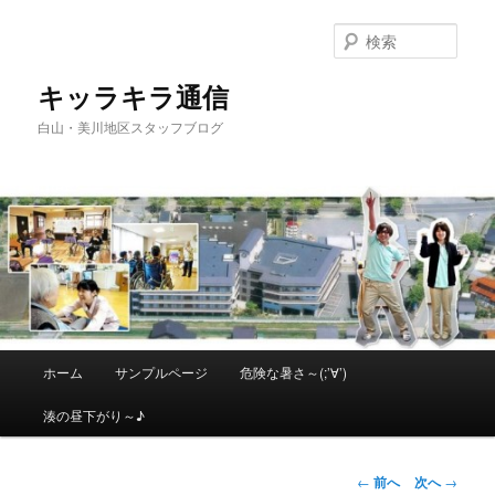
メ
イ
検
ン
索
コ
キッラキラ通信
ン
白山・美川地区スタッフブログ
テ
ン
ツ
へ
移
動
メ
ホーム
サンプルページ
危険な暑さ～(;’∀’)
イ
ン
湊の昼下がり～♪
メ
ニ
ュ
投
←
前へ
次へ
→