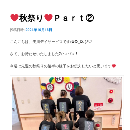
ー
稿
ナ
ビ
秋祭り
Ｐａｒｔ②
ゲ
ー
投稿日時:
2024年10月16日
シ
ョ
こんにちは、美川デイサービスです(✿✪‿✪｡)ﾉ♡
ン
さて、お待たせいたしましたΣ(･ω･ﾉ)ﾉ！
今週は先週の秋祭りの後半の様子をお伝えしたいと思います