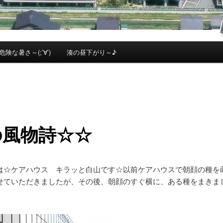
危険な暑さ～(;’∀’)
湊の昼下がり～♪
の風物詩☆☆
は☆ケアハウス キラッと白山です☆以前ケアハウスで朝顔の種を
せていただきましたが、その後、朝顔のすぐ横に、ある種をまきま