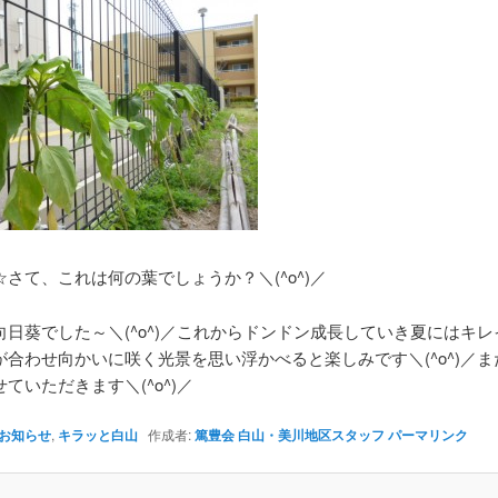
さて、これは何の葉でしょうか？＼(^o^)／
向日葵でした～＼(^o^)／これからドンドン成長していき夏にはキ
が合わせ向かいに咲く光景を思い浮かべると楽しみです＼(^o^)／
ていただきます＼(^o^)／
お知らせ
,
キラッと白山
作成者:
篤豊会 白山・美川地区スタッフ
パーマリンク