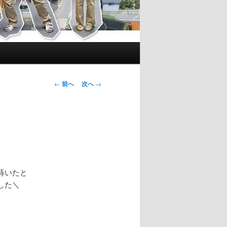
投
←
前へ
次へ
→
稿
ナ
ビ
ゲ
ー
シ
ョ
蒔いたと
ン
した＼