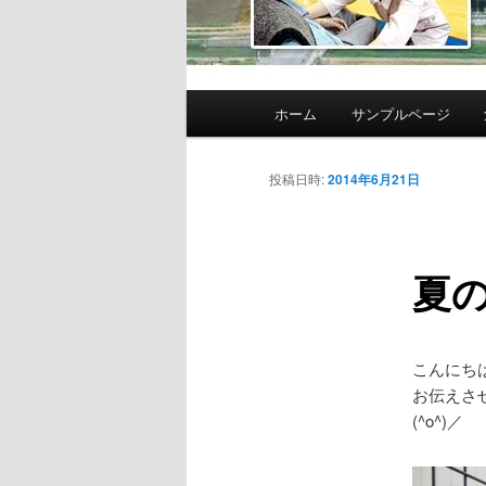
メ
ホーム
サンプルページ
イ
ン
メ
投稿日時:
2014年6月21日
ニ
ュ
ー
夏
こんにち
お伝えさ
(^o^)／