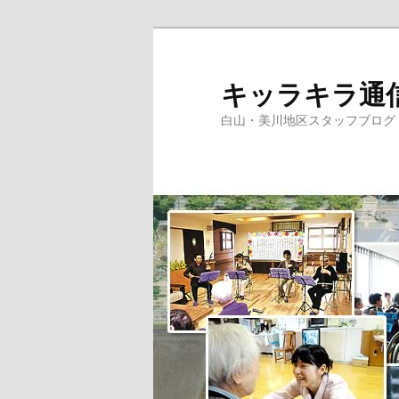
メ
イ
ン
キッラキラ通
コ
白山・美川地区スタッフブログ
ン
テ
ン
ツ
へ
移
動