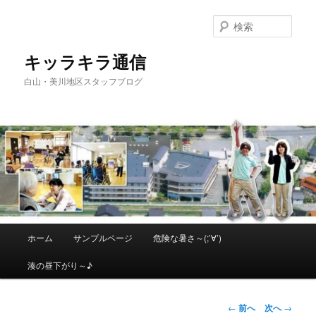
メ
イ
検
ン
索
コ
キッラキラ通信
ン
白山・美川地区スタッフブログ
テ
ン
ツ
へ
移
動
メ
ホーム
サンプルページ
危険な暑さ～(;’∀’)
イ
ン
湊の昼下がり～♪
メ
ニ
ュ
投
←
前へ
次へ
→