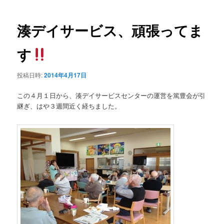
ー
稿
ナ
ビ
湊デイサービス、頑張ってま
ゲ
ー
す
シ
ョ
投稿日時:
2014年4月17日
ン
この４月１日から、湊デイサービスセンターの運営を篤豊会が引
継ぎ、はや３週間近く経ちました。