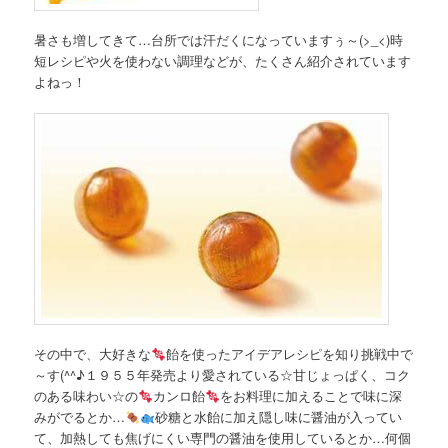
暑さも増してきて…台所では汗だくになっていますぅ～(>_<)時
短レシピや火を使わない調理などが、たくさん紹介されています
よねっ！
その中で、大好きな
飴を使ったアイデアレシピを知り挑戦中で
～す(^^♪１９５５年発売より愛されている☆甘じょっぱく、コク
のある味わい☆の
カンロ飴
をお料理に加えることで味に深
みがでるとか…
砂糖と水飴に加え隠し味に醤油が入ってい
て、加熱しても焦げにくい専門の醤油を使用しているとか…何個