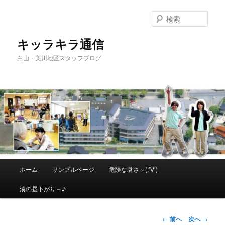
メ
イ
検
ン
索
コ
キッラキラ通信
ン
白山・美川地区スタッフブログ
テ
ン
ツ
へ
移
動
メ
ホーム
サンプルページ
危険な暑さ～(;’∀’)
イ
ン
湊の昼下がり～♪
メ
ニ
ュ
投
←
前へ
次へ
→