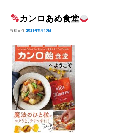
ー
稿
ナ
ビ
カンロあめ食堂
ゲ
ー
投稿日時:
2021年8月10日
シ
ョ
ン