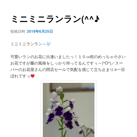
ー
稿
ナ
ビ
ミニミニランラン(^^♪
ゲ
ー
投稿日時:
2019年6月25日
シ
ョ
ミニミニランラン～
ン
可愛いランのお花に出逢いましたっ！１０㎝程のめっちゃ小さい
お花ですが蘭の風格をしっかり持ってるんですぅ～(^O^)／スー
パーのお花屋さんの閉店セールで気配を感じて立ち止まり✰一目
ぼれですっ