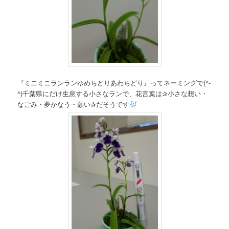
『ミニミニランランゆめちどりあわちどり』ってネーミングで(^-
^)千葉県にだけ生息する小さなランで、花言葉は✰小さな想い・
なごみ・夢かなう・願い✰だそうです