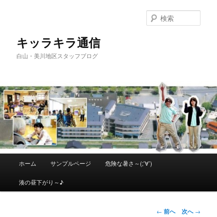
メ
イ
検
ン
索
コ
キッラキラ通信
ン
白山・美川地区スタッフブログ
テ
ン
ツ
へ
移
動
メ
ホーム
サンプルページ
危険な暑さ～(;’∀’)
イ
ン
湊の昼下がり～♪
メ
ニ
ュ
投
←
前へ
次へ
→