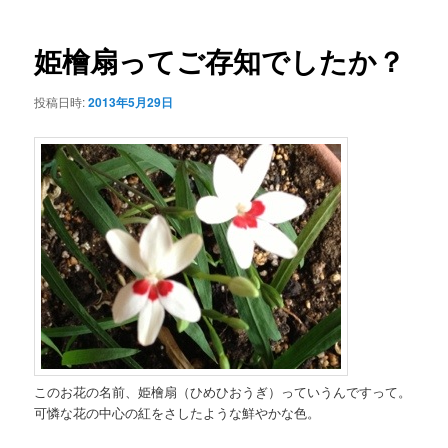
ー
稿
ナ
ビ
姫檜扇ってご存知でしたか？
ゲ
ー
投稿日時:
2013年5月29日
シ
ョ
ン
このお花の名前、姫檜扇（ひめひおうぎ）っていうんですって。
可憐な花の中心の紅をさしたような鮮やかな色。