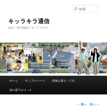
メ
イ
検
ン
索
コ
キッラキラ通信
ン
白山・美川地区スタッフブログ
テ
ン
ツ
へ
移
動
メ
ホーム
サンプルページ
危険な暑さ～(;’∀’)
イ
ン
湊の昼下がり～♪
メ
ニ
ュ
投
←
前へ
次へ
→