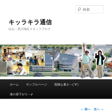
メ
イ
検
ン
索
コ
キッラキラ通信
ン
白山・美川地区スタッフブログ
テ
ン
ツ
へ
移
動
メ
ホーム
サンプルページ
危険な暑さ～(;’∀’)
イ
ン
湊の昼下がり～♪
メ
ニ
ュ
投
←
前へ
次へ
→