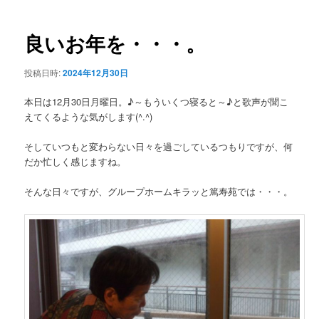
ー
稿
ナ
ビ
良いお年を・・・。
ゲ
ー
投稿日時:
2024年12月30日
シ
ョ
本日は12月30日月曜日。♪～もういくつ寝ると～♪と歌声が聞こ
ン
えてくるような気がします(^.^)
そしていつもと変わらない日々を過ごしているつもりですが、何
だか忙しく感じますね。
そんな日々ですが、グループホームキラッと篤寿苑では・・・。