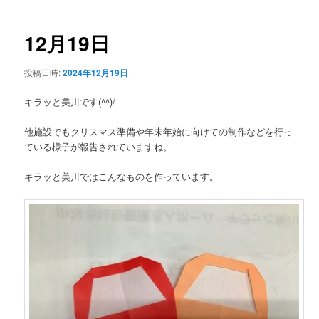
ー
稿
ナ
ビ
12月19日
ゲ
ー
投稿日時:
2024年12月19日
シ
ョ
キラッと美川です(^^)/
ン
他施設でもクリスマス準備や年末年始に向けての制作などを行っ
ている様子が報告されていますね。
キラッと美川ではこんなものを作っています。