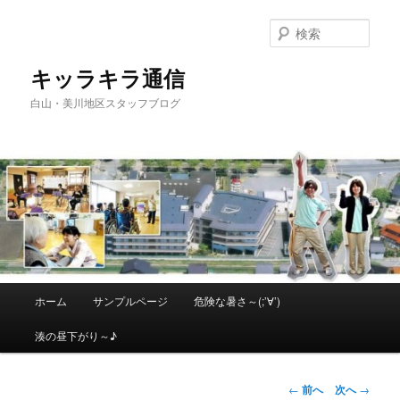
メ
イ
検
ン
索
コ
キッラキラ通信
ン
白山・美川地区スタッフブログ
テ
ン
ツ
へ
移
動
メ
ホーム
サンプルページ
危険な暑さ～(;’∀’)
イ
ン
湊の昼下がり～♪
メ
ニ
ュ
投
←
前へ
次へ
→