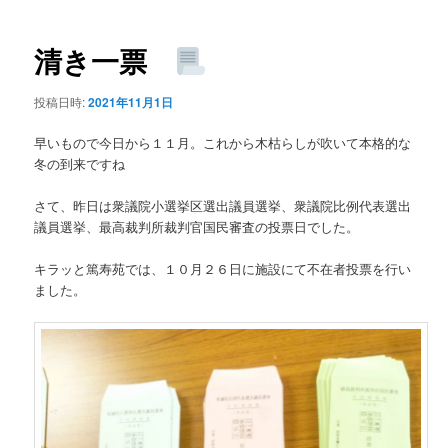
ー
稿
ナ
ビ
清き一票
ゲ
ー
投稿日時:
2021年11月1日
シ
ョ
早いもので今日から１１月。これから木枯らしが吹いて本格的な
ン
冬の到来ですね
さて、昨日は衆議院小選挙区選出議員選挙、衆議院比例代表選出
議員選挙、最高裁判所裁判官国民審査の投票日でした。
キラッと篤寿苑では、１０月２６日に施設にて不在者投票を行い
ました。