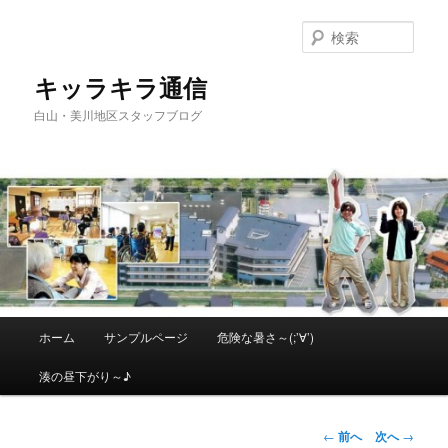
メ
イ
検
ン
索
コ
キッラキラ通信
ン
白山・美川地区スタッフブログ
テ
ン
ツ
へ
移
動
メ
ホーム
サンプルページ
危険な暑さ～(;’∀’)
イ
ン
湊の昼下がり～♪
メ
ニ
ュ
投
←
前へ
次へ
→