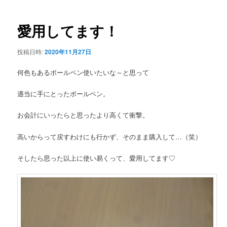
ー
稿
ナ
ビ
愛用してます！
ゲ
ー
投稿日時:
2020年11月27日
シ
ョ
何色もあるボールペン使いたいな～と思って
ン
適当に手にとったボールペン。
お会計にいったらと思ったより高くて衝撃。
高いからって戻すわけにも行かず、そのまま購入して…（笑）
そしたら思った以上に使い易くって、愛用してます♡