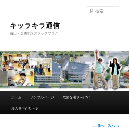
メ
イ
検
ン
索
コ
キッラキラ通信
ン
白山・美川地区スタッフブログ
テ
ン
ツ
へ
移
動
メ
ホーム
サンプルページ
危険な暑さ～(;’∀’)
イ
ン
湊の昼下がり～♪
メ
ニ
ュ
投
←
前へ
次へ
→