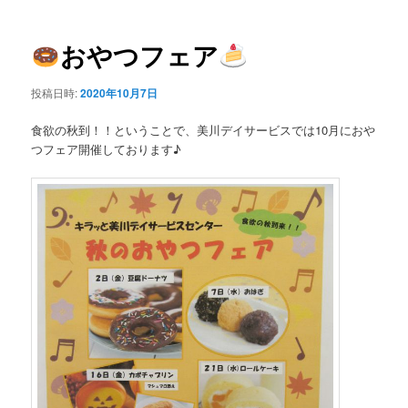
ー
稿
ナ
ビ
おやつフェア
ゲ
ー
投稿日時:
2020年10月7日
シ
ョ
食欲の秋到！！ということで、美川デイサービスでは10月におや
ン
つフェア開催しております♪