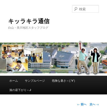
メ
イ
検
ン
索
コ
キッラキラ通信
ン
白山・美川地区スタッフブログ
テ
ン
ツ
へ
移
動
メ
ホーム
サンプルページ
危険な暑さ～(;’∀’)
イ
ン
湊の昼下がり～♪
メ
ニ
ュ
投
←
前へ
次へ
→