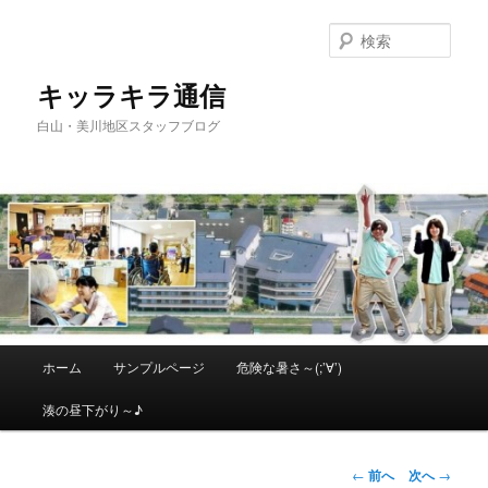
メ
イ
検
ン
索
コ
キッラキラ通信
ン
白山・美川地区スタッフブログ
テ
ン
ツ
へ
移
動
メ
ホーム
サンプルページ
危険な暑さ～(;’∀’)
イ
ン
湊の昼下がり～♪
メ
ニ
ュ
投
←
前へ
次へ
→