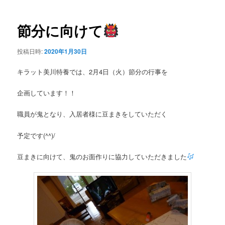
ー
稿
ナ
ビ
節分に向けて
ゲ
ー
投稿日時:
2020年1月30日
シ
ョ
キラット美川特養では、2月4日（火）節分の行事を
ン
企画しています！！
職員が鬼となり、入居者様に豆まきをしていただく
予定です(^^)/
豆まきに向けて、鬼のお面作りに協力していただきました