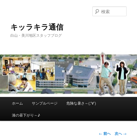
メ
イ
検
ン
索
コ
キッラキラ通信
ン
白山・美川地区スタッフブログ
テ
ン
ツ
へ
移
動
メ
ホーム
サンプルページ
危険な暑さ～(;’∀’)
イ
ン
湊の昼下がり～♪
メ
ニ
ュ
投
←
前へ
次へ
→