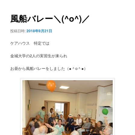
ー
稿
ナ
ビ
風船バレー＼(^o^)／
ゲ
ー
投稿日時:
2018年9月21日
シ
ョ
ケアハウス 特定では
ン
金城大学の2人の実習生が来られ
お昼から風船バレーをしました（●＾o＾●）