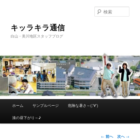
メ
イ
検
ン
索
コ
キッラキラ通信
ン
白山・美川地区スタッフブログ
テ
ン
ツ
へ
移
動
メ
ホーム
サンプルページ
危険な暑さ～(;’∀’)
イ
ン
湊の昼下がり～♪
メ
ニ
ュ
投
←
前へ
次へ
→