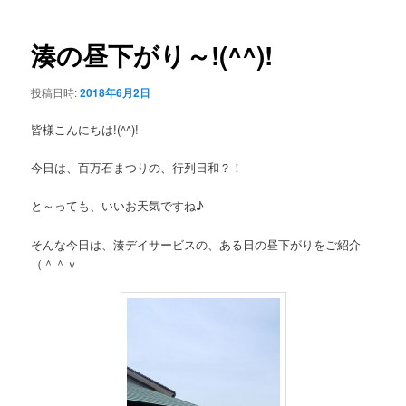
ー
稿
ナ
ビ
湊の昼下がり～!(^^)!
ゲ
ー
投稿日時:
2018年6月2日
シ
ョ
皆様こんにちは!(^^)!
ン
今日は、百万石まつりの、行列日和？！
と～っても、いいお天気ですね♪
そんな今日は、湊デイサービスの、ある日の昼下がりをご紹介
（＾＾ｖ