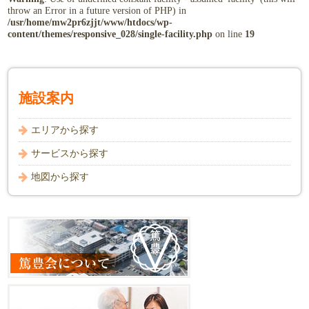
throw an Error in a future version of PHP) in
/usr/home/mw2pr6zjjt/www/htdocs/wp-
content/themes/responsive_028/single-facility.php
on line
19
施設案内
エリアから探す
サービスから探す
地図から探す