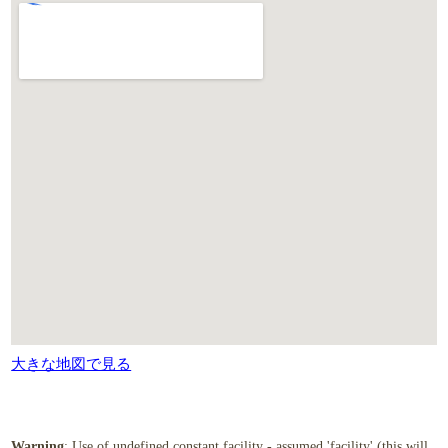
大きな地図で見る
Warning
: Use of undefined constant facility - assumed 'facility' (this will