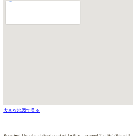
大きな地図で見る
Warning
: Use of undefined constant facility - assumed 'facility' (this will