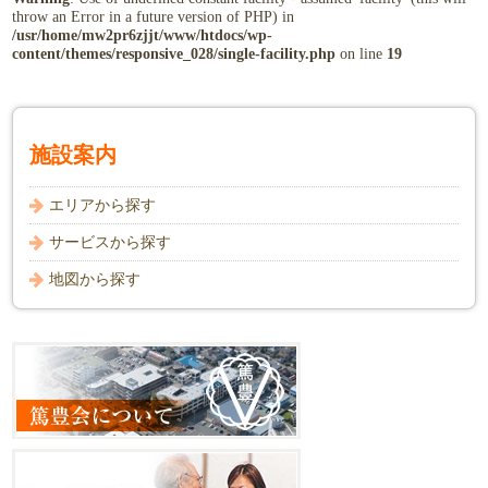
throw an Error in a future version of PHP) in
/usr/home/mw2pr6zjjt/www/htdocs/wp-
content/themes/responsive_028/single-facility.php
on line
19
施設案内
エリアから探す
サービスから探す
地図から探す