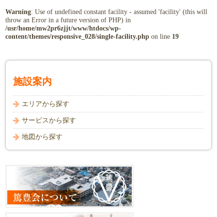
Warning
: Use of undefined constant facility - assumed 'facility' (this will
throw an Error in a future version of PHP) in
/usr/home/mw2pr6zjjt/www/htdocs/wp-
content/themes/responsive_028/single-facility.php
on line
19
施設案内
エリアから探す
サービスから探す
地図から探す